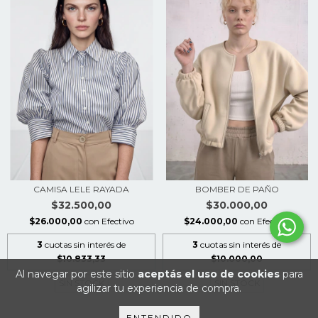
CAMISA LELE RAYADA
BOMBER DE PAÑO
$32.500,00
$30.000,00
$26.000,00
con
Efectivo
$24.000,00
con
Efectivo
3
cuotas sin interés de
3
cuotas sin interés de
$10.833,33
$10.000,00
Al navegar por este sitio
aceptás el uso de cookies
para
SIN STOCK
SIN STOCK
agilizar tu experiencia de compra.
ENTENDIDO