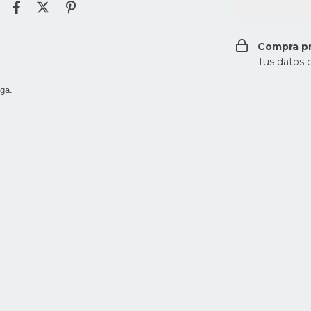
Compra p
Tus datos 
uga.